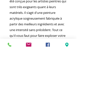
été conçue pour les artistes peintres qui
sont très exigeants quant à leurs
matériels. Il s'agit d'une peinture
acrylique soigneusement fabriquée à
partir des meilleurs ingrédients et avec
une intensité sans précédent. Tout ce
qu'il vous faut pour faire exploser votre
talent artistique.
Meilleurs prix
Click & Collect 2H
Paiement sécurisé
Service client
toute l'année
Livraison gratuite
Votre magasin est membre de :
&