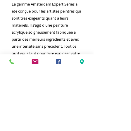
La gamme Amsterdam Expert Series a
été conçue pour les artistes peintres qui
sont très exigeants quant à leurs
matériels. Il s'agit d'une peinture
acrylique soigneusement fabriquée à
partir des meilleurs ingrédients et avec
une intensité sans précédent. Tout ce
qu'il vous faut pour faire exploser votre
talent artistique.
Meilleurs prix
Click & Collect 2H
Paiement sécurisé
Service client
toute l'année
Livraison gratuite
Votre magasin est membre de :
&