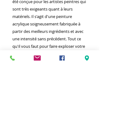
été conçue pour les artistes peintres qui
sont très exigeants quant à leurs
matériels. Il s'agit d'une peinture
acrylique soigneusement fabriquée à
partir des meilleurs ingrédients et avec
une intensité sans précédent. Tout ce
qu'il vous faut pour faire exploser votre
talent artistique.
Meilleurs prix
Click & Collect 2H
Paiement sécurisé
Service client
toute l'année
Livraison gratuite
Votre magasin est membre de :
&