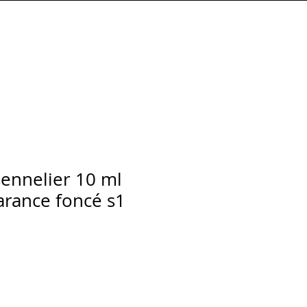
Connexion
sennelier 10 ml
arance foncé s1