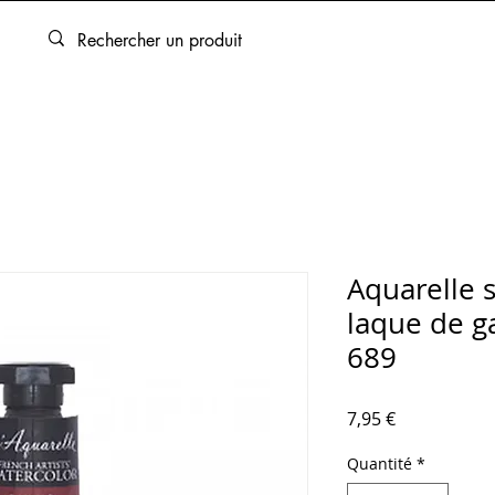
ARTOUCHES
BEAUX-ARTS
ENCADREMENT
SERVICES
Aquarelle 
laque de g
689
Prix
7,95 €
Quantité
*