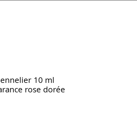
Connexion
sennelier 10 ml
arance rose dorée