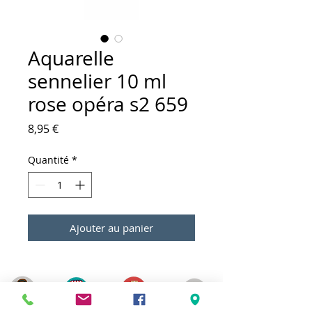
Aquarelle
sennelier 10 ml
rose opéra s2 659
Prix
8,95 €
Quantité
*
Ajouter au panier
Meilleurs prix
Click & Collect 2H
Paiement sécurisé
Service client
toute l'année
Livraison gratuite