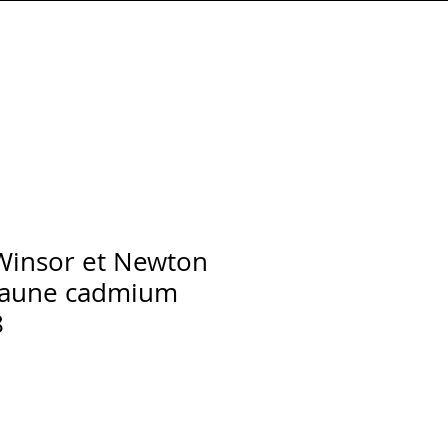
Connexion
Winsor et Newton
 jaune cadmium
8