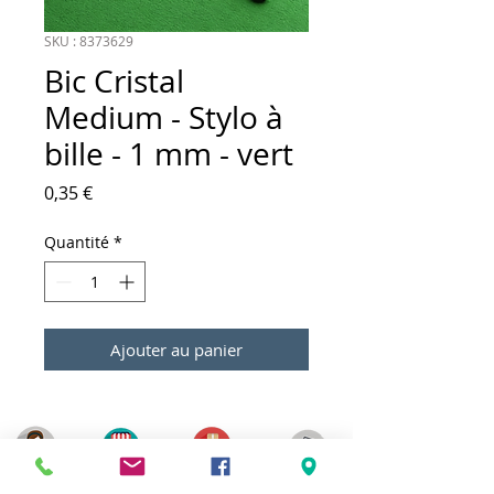
SKU : 8373629
Bic Cristal
Medium - Stylo à
bille - 1 mm - vert
Prix
0,35 €
Quantité
*
Ajouter au panier
Meilleurs prix
Click & Collect 2H
Paiement sécurisé
Service client
toute l'année
Livraison gratuite