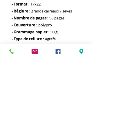
- Format :
17x22
- Réglure :
grands carreaux / seyes
- Nombre de pages :
96 pages
- Couverture :
polypro
- Grammage papier :
90 g
- Type de reliure :
agrafé
- Autre :
Meilleurs prix
Click & Collect 2H
Paiement sécurisé
Service client
toute l'année
Livraison gratuite
Votre magasin est membre de :
&