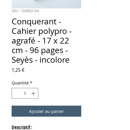
SKU : 100902104
Conquerant -
Cahier polypro -
agrafé - 17 x 22
cm - 96 pages -
Seyès - incolore
Prix
1,25 €
Quantité
*
Ajouter au panier
Descriptif
: