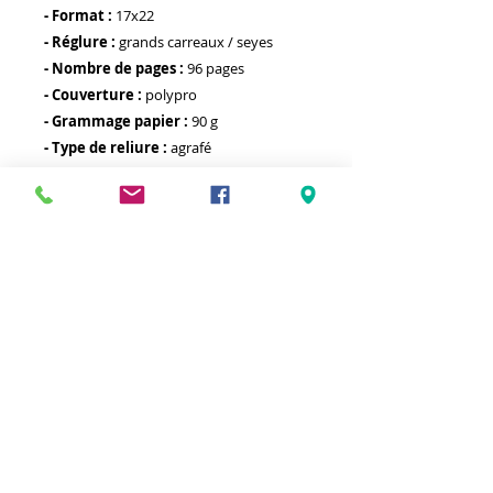
- Format :
17x22
- Réglure :
grands carreaux / seyes
- Nombre de pages :
96 pages
- Couverture :
polypro
- Grammage papier :
90 g
- Type de reliure :
agrafé
- Autre :
Meilleurs prix
Click & Collect 2H
Paiement sécurisé
Service client
toute l'année
Livraison gratuite
Votre magasin est membre de :
&