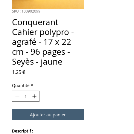
SKU : 100902099
Conquerant -
Cahier polypro -
agrafé - 17 x 22
cm - 96 pages -
Seyès - jaune
Prix
1,25 €
Quantité
*
Ajouter au panier
Descriptif
: