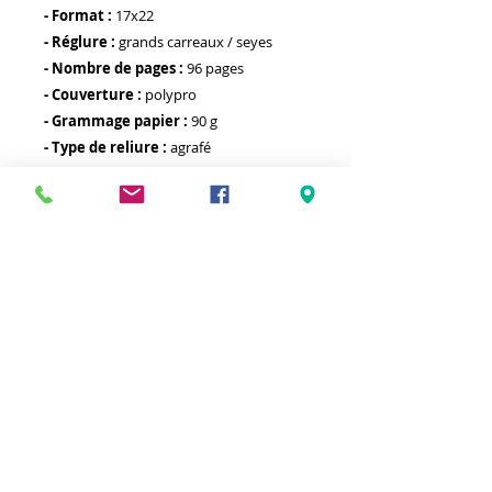
- Format :
17x22
- Réglure :
grands carreaux / seyes
- Nombre de pages :
96 pages
- Couverture :
polypro
- Grammage papier :
90 g
- Type de reliure :
agrafé
- Autre :
Meilleurs prix
Click & Collect 2H
Paiement sécurisé
Service client
toute l'année
Livraison gratuite
Votre magasin est membre de :
&