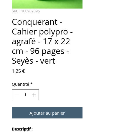
SKU : 100902096
Conquerant -
Cahier polypro -
agrafé - 17 x 22
cm - 96 pages -
Seyès - vert
Prix
1,25 €
Quantité
*
Ajouter au panier
Descriptif
: