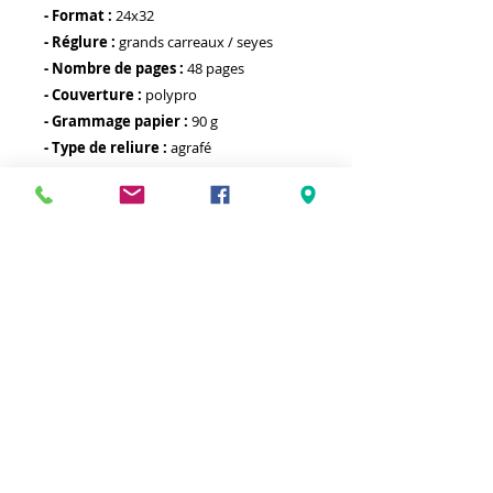
- Format :
24x32
- Réglure :
grands carreaux / seyes
- Nombre de pages :
48 pages
- Couverture :
polypro
- Grammage papier :
90 g
- Type de reliure :
agrafé
- Autre :
Meilleurs prix
Click & Collect 2H
Paiement sécurisé
Service client
toute l'année
Livraison gratuite
Votre magasin est membre de :
&