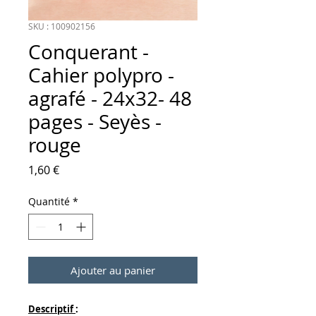
SKU : 100902156
Conquerant -
Cahier polypro -
agrafé - 24x32- 48
pages - Seyès -
rouge
Prix
1,60 €
Quantité
*
Ajouter au panier
Descriptif
: