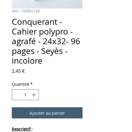
SKU : 100902158
Conquerant -
Cahier polypro -
agrafé - 24x32- 96
pages - Seyès -
incolore
Prix
2,45 €
Quantité
*
Ajouter au panier
Descriptif
: