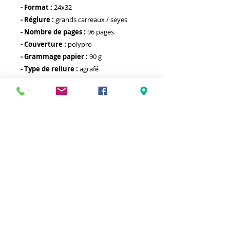
- Format :
24x32
- Réglure :
grands carreaux / seyes
- Nombre de pages :
96 pages
- Couverture :
polypro
- Grammage papier :
90 g
- Type de reliure :
agrafé
- Autre :
Meilleurs prix
Click & Collect 2H
Paiement sécurisé
Service client
toute l'année
Livraison gratuite
Votre magasin est membre de :
&