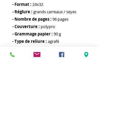
- Format :
24x32
- Réglure :
grands carreaux / seyes
- Nombre de pages :
96 pages
- Couverture :
polypro
- Grammage papier :
90 g
- Type de reliure :
agrafé
- Autre :
Meilleurs prix
Click & Collect 2H
Paiement sécurisé
Service client
toute l'année
Livraison gratuite
Votre magasin est membre de :
&