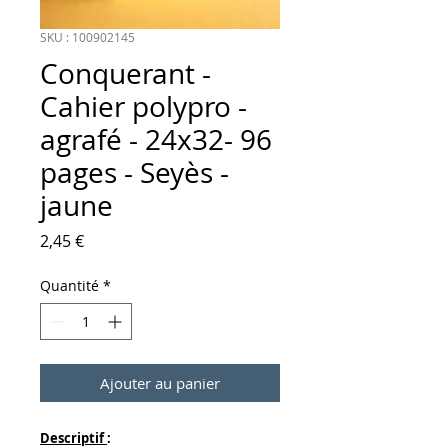
SKU : 100902145
Conquerant -
Cahier polypro -
agrafé - 24x32- 96
pages - Seyès -
jaune
Prix
2,45 €
Quantité
*
Ajouter au panier
Descriptif
: