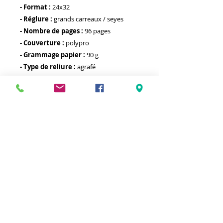
- Format :
24x32
- Réglure :
grands carreaux / seyes
- Nombre de pages :
96 pages
- Couverture :
polypro
- Grammage papier :
90 g
- Type de reliure :
agrafé
- Autre :
Meilleurs prix
Click & Collect 2H
Paiement sécurisé
Service client
toute l'année
Livraison gratuite
Votre magasin est membre de :
&