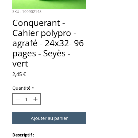
SKU : 100902148
Conquerant -
Cahier polypro -
agrafé - 24x32- 96
pages - Seyès -
vert
Prix
2,45 €
Quantité
*
Ajouter au panier
Descriptif
: