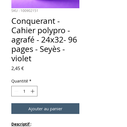
SKU : 100902151
Conquerant -
Cahier polypro -
agrafé - 24x32- 96
pages - Seyès -
violet
Prix
2,45 €
Quantité
*
Ajouter au panier
Descriptif
: