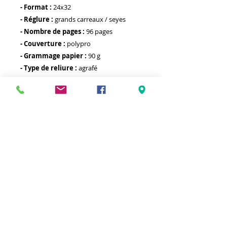
- Format :
24x32
- Réglure :
grands carreaux / seyes
- Nombre de pages :
96 pages
- Couverture :
polypro
- Grammage papier :
90 g
- Type de reliure :
agrafé
- Autre :
Meilleurs prix
Click & Collect 2H
Paiement sécurisé
Service client
toute l'année
Livraison gratuite
Votre magasin est membre de :
&