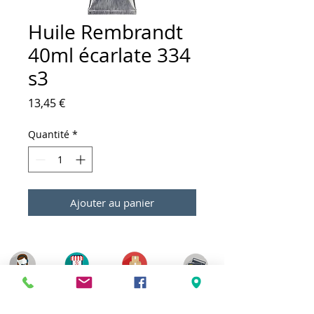
Huile Rembrandt
40ml écarlate 334
s3
Prix
13,45 €
Quantité
*
Ajouter au panier
Meilleurs prix
Click & Collect 2H
Paiement sécurisé
Service client
toute l'année
Livraison gratuite