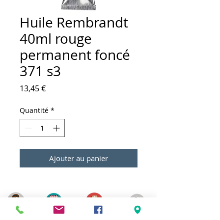
Huile Rembrandt
40ml rouge
permanent foncé
371 s3
Prix
13,45 €
Quantité
*
Ajouter au panier
Meilleurs prix
Click & Collect 2H
Paiement sécurisé
Service client
toute l'année
Livraison gratuite