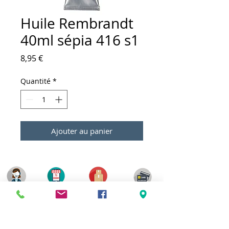
Huile Rembrandt
40ml sépia 416 s1
Prix
8,95 €
Quantité
*
Ajouter au panier
Meilleurs prix
Click & Collect 2H
Paiement sécurisé
Service client
toute l'année
Livraison gratuite
Votre magasin est membre de :