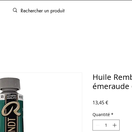
ARTOUCHES
BEAUX-ARTS
ENCADREMENT
SERVICES
Huile Remb
émeraude 
Prix
13,45 €
Quantité
*