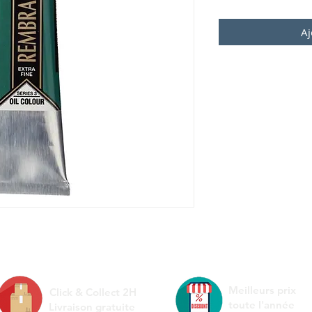
Aj
Meilleurs prix
Click & Collect 2H
toute l'année
Livraison gratuite