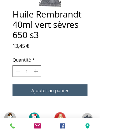
Huile Rembrandt
40ml vert sèvres
650 s3
Prix
13,45 €
Quantité
*
Ajouter au panier
Meilleurs prix
Click & Collect 2H
Paiement sécurisé
Service client
toute l'année
Livraison gratuite