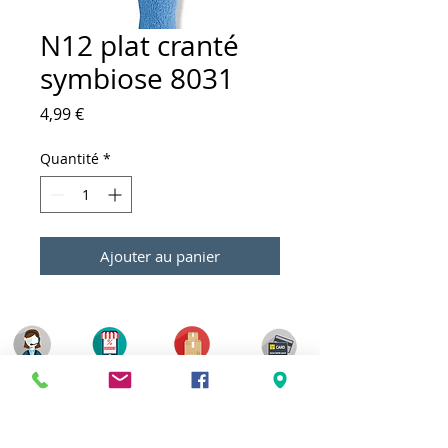
N12 plat cranté
symbiose 8031
Prix
4,99 €
Quantité
*
Ajouter au panier
Meilleurs prix
Click & Collect 2H
Paiement sécurisé
Service client
toute l'année
Livraison gratuite
Votre magasin est membre de :