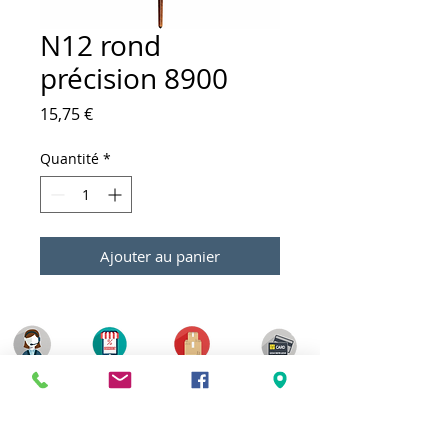
N12 rond
précision 8900
Prix
15,75 €
Quantité
*
Ajouter au panier
Meilleurs prix
Click & Collect 2H
Paiement sécurisé
Service client
toute l'année
Livraison gratuite
Votre magasin est membre de :