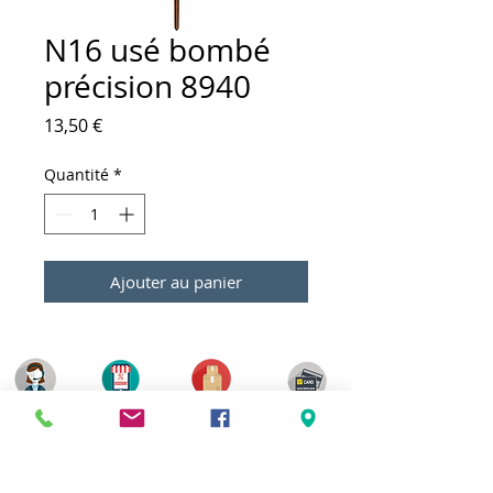
N16 usé bombé
précision 8940
Prix
13,50 €
Quantité
*
Ajouter au panier
Meilleurs prix
Click & Collect 2H
Paiement sécurisé
Service client
toute l'année
Livraison gratuite
Votre magasin est membre de :