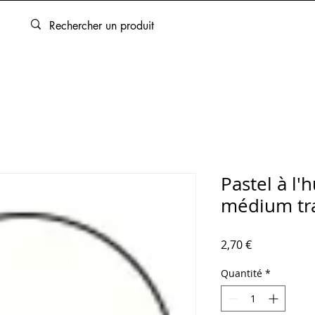
ARTOUCHES
BEAUX-ARTS
ENCADREMENT
SERVICES
Pastel à l'
médium tr
Prix
2,70 €
Quantité
*