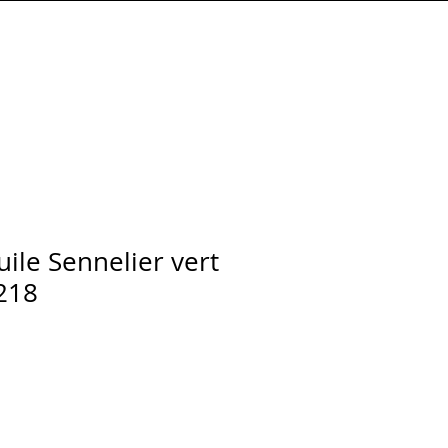
Connexion
huile Sennelier vert
218