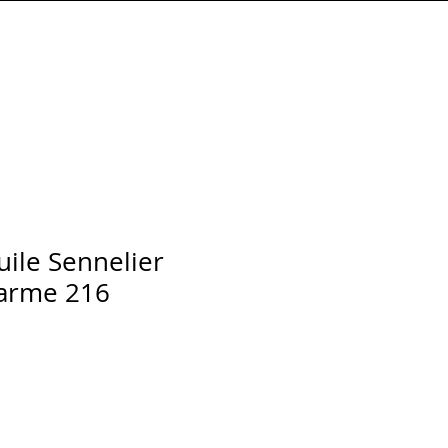
Connexion
huile Sennelier
parme 216