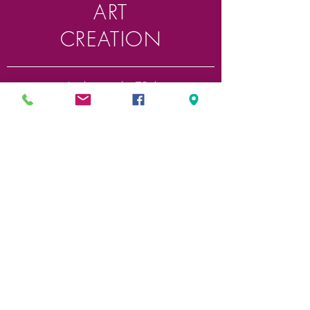
ART
CREATION
Acrylique étude - 75ml
Art création
Découvrir