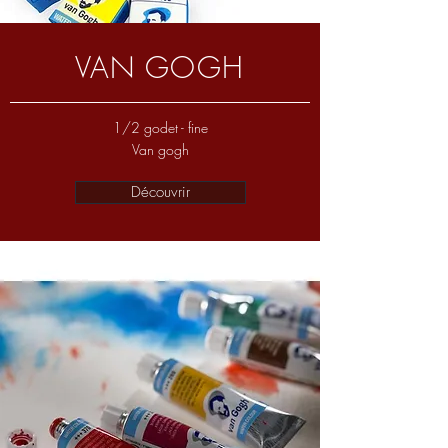
VAN GOGH
1/2 godet - fine
Van gogh
Découvrir