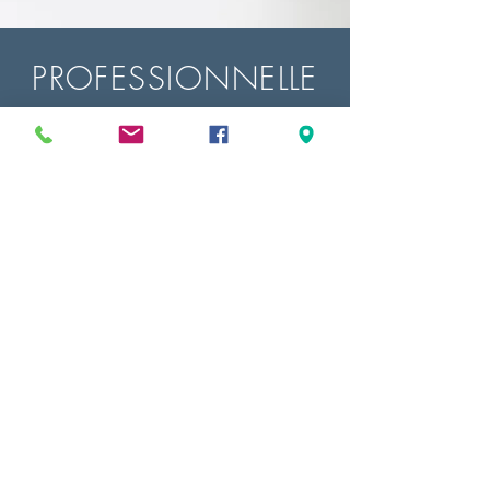
PROFESSIONNELLE
aquarelle 1/2 godet - extra fine
Winsor et Newton
Découvrir