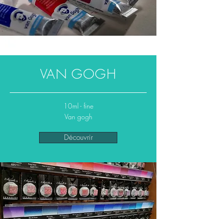
VAN GOGH
10ml - fine
Van gogh
Découvrir