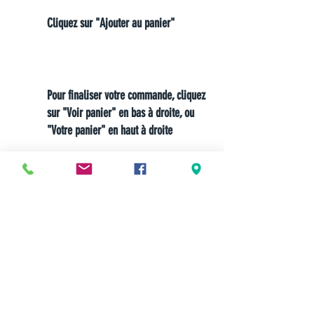
Cliquez sur "Ajouter au panier"
4
Pour finaliser votre commande, cliquez
sur "Voir panier" en bas à droite, ou
"Votre panier" en haut à droite
5
Choisissez votre mode de paiement et
laissez vous guider !
Meilleurs prix
Click & Collect 2H
Paiement sécurisé
Service client
toute l'année
Livraison gratuite
Votre magasin est membre de :
&