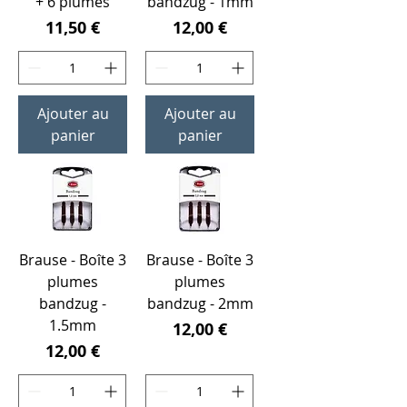
+ 6 plumes
bandzug - 1mm
Prix
Prix
11,50 €
12,00 €
Ajouter au
Ajouter au
panier
panier
Brause - Boîte 3
Brause - Boîte 3
plumes
plumes
bandzug -
bandzug - 2mm
1.5mm
Prix
12,00 €
Prix
12,00 €