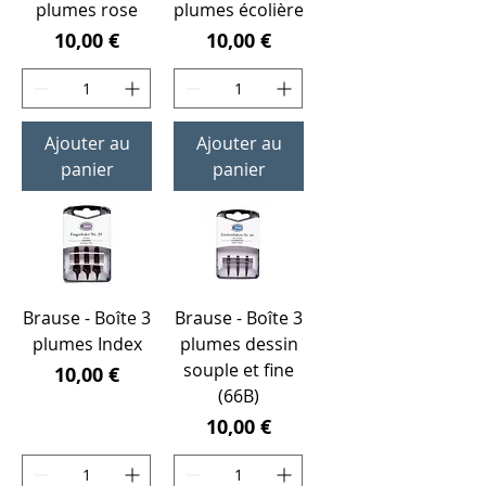
plumes rose
plumes écolière
Prix
Prix
10,00 €
10,00 €
Ajouter au
Ajouter au
panier
panier
Brause - Boîte 3
Brause - Boîte 3
plumes Index
plumes dessin
souple et fine
Prix
10,00 €
(66B)
Prix
10,00 €