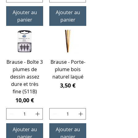
Ajouter au
Ajouter au
panier
panier
Brause - Boîte 3
Brause - Porte-
plumes de
plume bois
dessin assez
naturel laqué
dure et très
Prix
3,50 €
fine (511B)
Prix
10,00 €
Ajouter au
Ajouter au
panier
panier