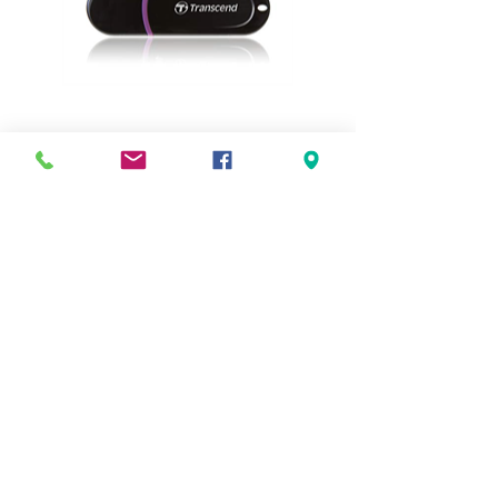
CLÉ USB
Meilleurs prix
Click & Collect 2H
Paiement sécurisé
Service client
toute l'année
Livraison gratuite
Votre magasin est membre de :
&
Suivez-nous !