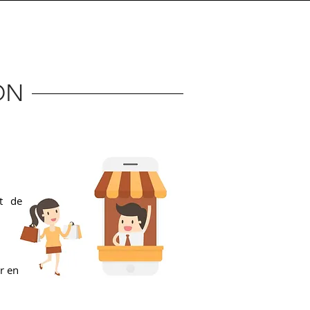
Connexion
ON
t de
r en