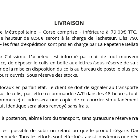
LIVRAISON
Métropolitaine – Corse comprise - inférieure à 79,00€ TTC, le
une hauteur de 8.50€ seront à la charge de l’acheteur. Dès 
les frais d’expédition sont pris en charge par La Papeterie Bellati
ar Colissimo. L’acheteur est informé par mail de tout mouv
e, de déposer le colis en boite aux lettres (sous réserve de sa c
r de la mise en disposition du colis au bureau de poste le plus p
 jours ouvrés. Sous réserve des stocks.
locaux en parfait état. Le client se doit de signaler au transport
sur le colis, par lettre recommandée A/R dans les 48 heures, toute 
ommerce) et adressera une copie de ce courrier simultanément 
it identique sera alors renvoyé sans frais.
 à posteriori, abîmé lors du transport, sans qu’aucune réserve n’ai
.
 est possible de subir un retard ou que le produit s’égare. Dan
quête. Tous les efforts sont effectués, aussi longtemps que néce