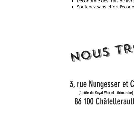
L'économie des frais de livr
Soutenez sans effort l'écono
nous t
3, rue Nungesser et C
(à côté du Royal Wok et Litrimarché)
86 100 Châtelleraul