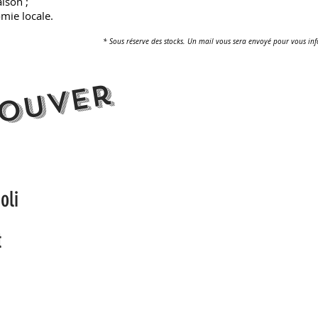
aison ;
mie locale.
* Sous réserve des stocks. Un mail vous sera envoyé pour vous in
rouver
oli
t