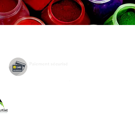
Paiement sécurisé
.
Suivez-nous !
e de :