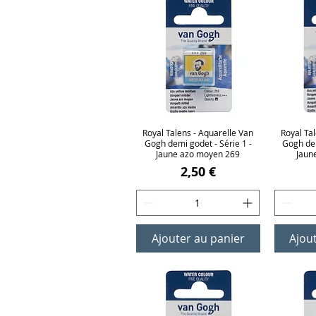
Royal Talens - Aquarelle Van
Aperçu rapide
Royal Ta
Ap
Gogh demi godet - Série 1 -
Gogh dem
Jaune azo moyen 269
Jaun
Prix
2,50 €
Ajouter au panier
Ajou