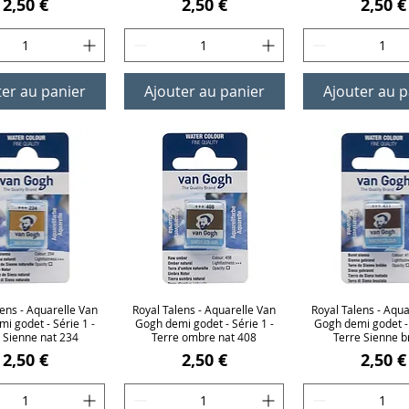
Prix
Prix
Prix
2,50 €
2,50 €
2,50 €
ter au panier
Ajouter au panier
Ajouter au p
lens - Aquarelle Van
erçu rapide
Royal Talens - Aquarelle Van
Aperçu rapide
Royal Talens - Aqua
Aperçu rap
i godet - Série 1 -
Gogh demi godet - Série 1 -
Gogh demi godet - 
 Sienne nat 234
Terre ombre nat 408
Terre Sienne b
Prix
Prix
Prix
2,50 €
2,50 €
2,50 €