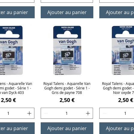
ter au panier
Ajouter au panier
Ajouter au p
lens - Aquarelle Van
erçu rapide
Royal Talens - Aquarelle Van
Aperçu rapide
Royal Talens - Aqua
Aperçu rap
i godet - Série 1 -
Gogh demi godet - Série 1 -
Gogh demi godet - 
n van Dyck 403
Gris de payne 708
Noir oxyde 
Prix
Prix
Prix
2,50 €
2,50 €
2,50 €
ter au panier
Ajouter au panier
Ajouter au p