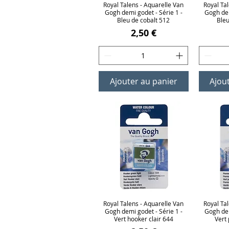
Royal Talens - Aquarelle Van
Aperçu rapide
Royal Ta
Ap
Gogh demi godet - Série 1 -
Gogh dem
Bleu de cobalt 512
Ble
Prix
2,50 €
Ajouter au panier
Ajou
Royal Talens - Aquarelle Van
Aperçu rapide
Royal Ta
Ap
Gogh demi godet - Série 1 -
Gogh dem
Vert hooker clair 644
Vert