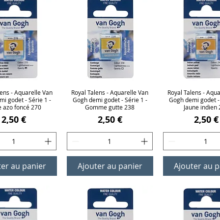
lens - Aquarelle Van
erçu rapide
Royal Talens - Aquarelle Van
Aperçu rapide
Royal Talens - Aqua
Aperçu rap
i godet - Série 1 -
Gogh demi godet - Série 1 -
Gogh demi godet - 
e azo foncé 270
Gomme gutte 238
Jaune indien
Prix
Prix
Prix
2,50 €
2,50 €
2,50 €
ter au panier
Ajouter au panier
Ajouter au p