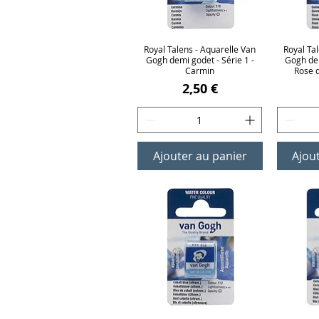
Royal Talens - Aquarelle Van
Aperçu rapide
Royal Ta
Ap
Gogh demi godet - Série 1 -
Gogh dem
Carmin
Rose 
Prix
2,50 €
Ajouter au panier
Ajou