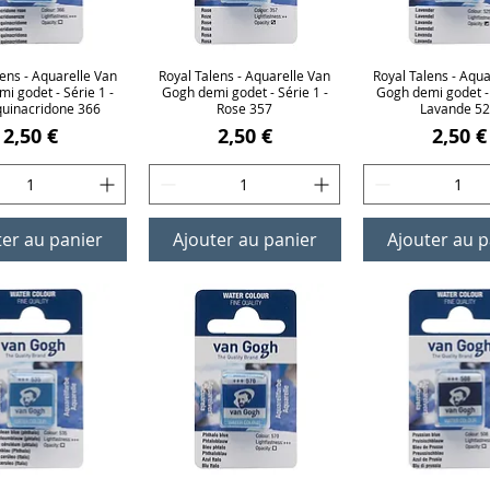
lens - Aquarelle Van
erçu rapide
Royal Talens - Aquarelle Van
Aperçu rapide
Royal Talens - Aqua
Aperçu rap
i godet - Série 1 -
Gogh demi godet - Série 1 -
Gogh demi godet - 
quinacridone 366
Rose 357
Lavande 5
Prix
Prix
Prix
2,50 €
2,50 €
2,50 €
ter au panier
Ajouter au panier
Ajouter au p