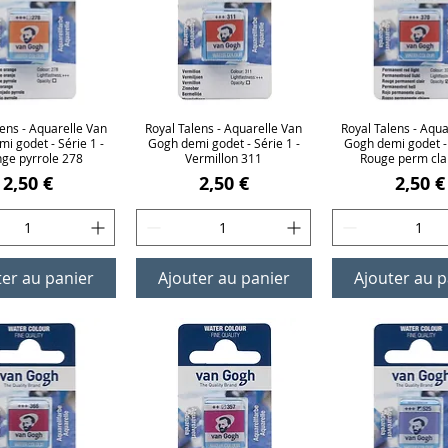
lens - Aquarelle Van
erçu rapide
Royal Talens - Aquarelle Van
Aperçu rapide
Royal Talens - Aqua
Aperçu rap
i godet - Série 1 -
Gogh demi godet - Série 1 -
Gogh demi godet - 
ge pyrrole 278
Vermillon 311
Rouge perm cla
Prix
Prix
Prix
2,50 €
2,50 €
2,50 €
ter au panier
Ajouter au panier
Ajouter au p