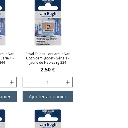
relle Van
ide
Royal Talens - Aquarelle Van
Aperçu rapide
Série 1 -
Gogh demi godet - Série 1 -
 244
Jaune de Naples rg 224
Prix
2,50 €
anier
Ajouter au panier