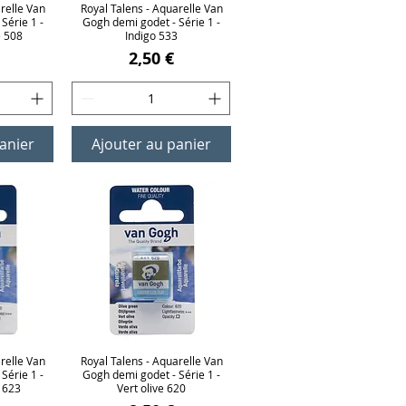
relle Van
ide
Royal Talens - Aquarelle Van
Aperçu rapide
Série 1 -
Gogh demi godet - Série 1 -
e 508
Indigo 533
Prix
2,50 €
anier
Ajouter au panier
relle Van
ide
Royal Talens - Aquarelle Van
Aperçu rapide
Série 1 -
Gogh demi godet - Série 1 -
 623
Vert olive 620