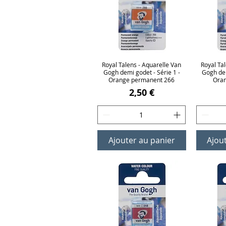
Royal Talens - Aquarelle Van
Aperçu rapide
Royal Ta
Ap
Gogh demi godet - Série 1 -
Gogh dem
Orange permanent 266
Oran
Prix
2,50 €
Ajouter au panier
Ajou