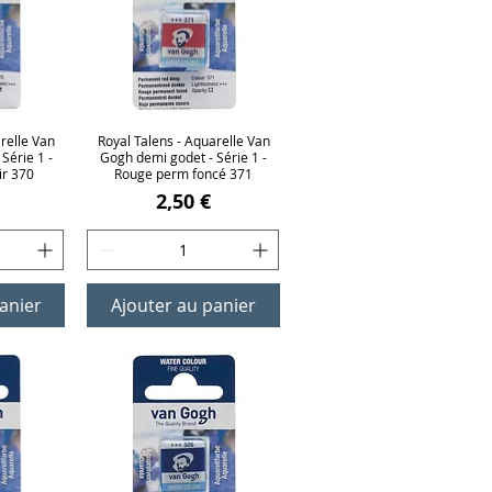
relle Van
ide
Royal Talens - Aquarelle Van
Aperçu rapide
Série 1 -
Gogh demi godet - Série 1 -
ir 370
Rouge perm foncé 371
Prix
2,50 €
anier
Ajouter au panier