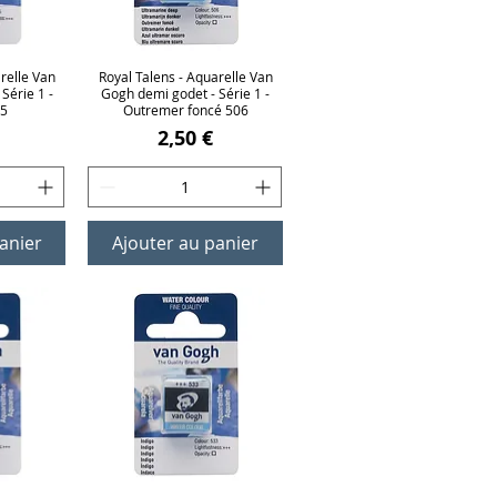
relle Van
ide
Royal Talens - Aquarelle Van
Aperçu rapide
Série 1 -
Gogh demi godet - Série 1 -
25
Outremer foncé 506
Prix
2,50 €
anier
Ajouter au panier