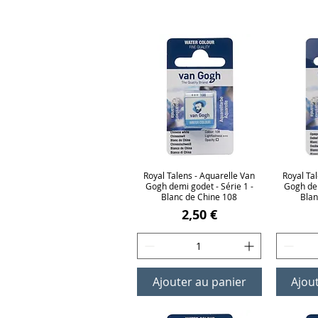
Royal Talens - Aquarelle Van
Aperçu rapide
Royal Ta
Ap
Gogh demi godet - Série 1 -
Gogh dem
Blanc de Chine 108
Blan
Prix
2,50 €
Ajouter au panier
Ajou