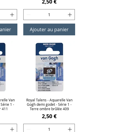
Prix
2,50 €
anier
Ajouter au panier
relle Van
ide
Royal Talens - Aquarelle Van
Aperçu rapide
Série 1 -
Gogh demi godet - Série 1 -
r 411
Terre ombre brûlée 409
Prix
2,50 €