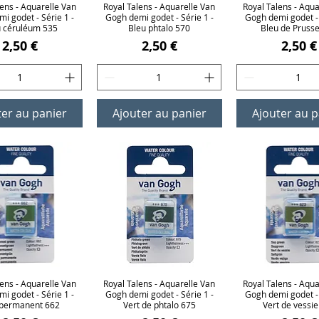
lens - Aquarelle Van
erçu rapide
Royal Talens - Aquarelle Van
Aperçu rapide
Royal Talens - Aqua
Aperçu rap
i godet - Série 1 -
Gogh demi godet - Série 1 -
Gogh demi godet - 
u céruléum 535
Bleu phtalo 570
Bleu de Pruss
Prix
Prix
Prix
2,50 €
2,50 €
2,50 €
ter au panier
Ajouter au panier
Ajouter au p
lens - Aquarelle Van
erçu rapide
Royal Talens - Aquarelle Van
Aperçu rapide
Royal Talens - Aqua
Aperçu rap
i godet - Série 1 -
Gogh demi godet - Série 1 -
Gogh demi godet - 
 permanent 662
Vert de phtalo 675
Vert de vessie