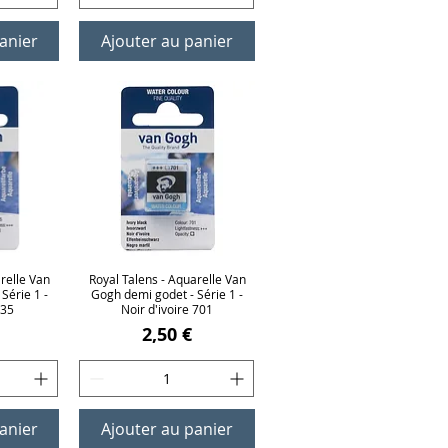
anier
Ajouter au panier
relle Van
ide
Royal Talens - Aquarelle Van
Aperçu rapide
Série 1 -
Gogh demi godet - Série 1 -
735
Noir d'ivoire 701
Prix
2,50 €
anier
Ajouter au panier