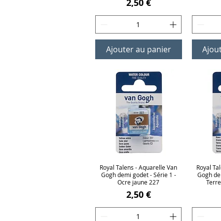
Prix
2,50 €
Ajouter au panier
Ajou
Royal Talens - Aquarelle Van
Aperçu rapide
Royal Ta
Ap
Gogh demi godet - Série 1 -
Gogh dem
Ocre jaune 227
Terre
Prix
2,50 €