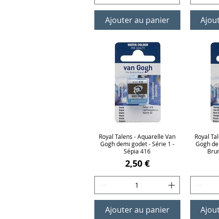
Ajouter au panier
Ajou
Royal Talens - Aquarelle Van
Aperçu rapide
Royal Ta
Ap
Gogh demi godet - Série 1 -
Gogh dem
Sépia 416
Bru
Prix
2,50 €
Ajouter au panier
Ajou