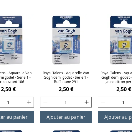
lens - Aquarelle Van
erçu rapide
Royal Talens - Aquarelle Van
Aperçu rapide
Royal Talens - Aqua
Aperçu rap
i godet - Série 1 -
Gogh demi godet - Série 1 -
Gogh demi godet - 
c couvrant 106
Buff titane 291
Jaune citron pe
Prix
Prix
Prix
2,50 €
2,50 €
2,50 €
ter au panier
Ajouter au panier
Ajouter au p