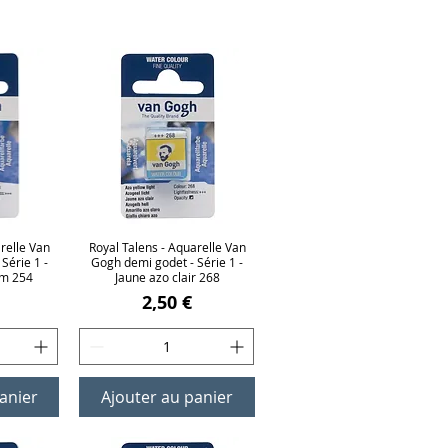
relle Van
ide
Royal Talens - Aquarelle Van
Aperçu rapide
Série 1 -
Gogh demi godet - Série 1 -
rm 254
Jaune azo clair 268
Prix
2,50 €
anier
Ajouter au panier