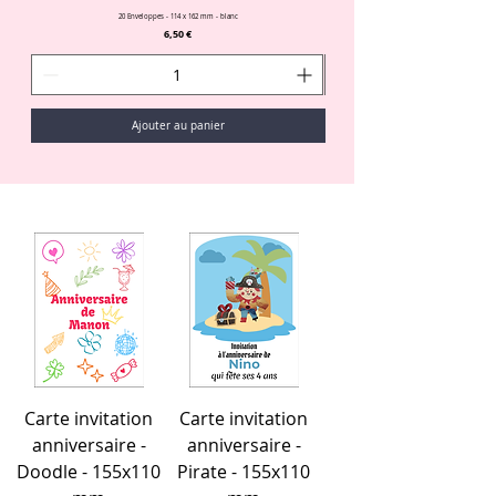
20 Enveloppes - 114 x 162 mm - blanc
Prix
6,50 €
Ajouter au panier
Carte invitation
Carte invitation
anniversaire -
anniversaire -
Doodle - 155x110
Pirate - 155x110