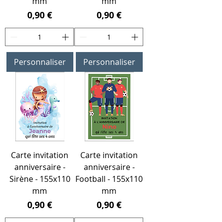
mm
mm
Prix
Prix
0,90 €
0,90 €
Personnaliser
Personnaliser
Carte invitation
Carte invitation
anniversaire -
anniversaire -
Sirène - 155x110
Football - 155x110
mm
mm
Prix
Prix
0,90 €
0,90 €