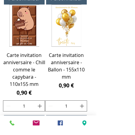
Carte invitation
Carte invitation
anniversaire - Chill
anniversaire -
comme le
Ballon - 155x110
capybara -
mm
110x155 mm
Prix
0,90 €
Prix
0,90 €
Personnaliser
Personnaliser