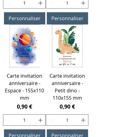
Personnaliser
Personnaliser
Carte invitation
Carte invitation
anniversaire -
anniversaire -
Espace - 155x110
Petit dino -
mm
110x155 mm
Prix
Prix
0,90 €
0,90 €
Personnaliser
Personnaliser