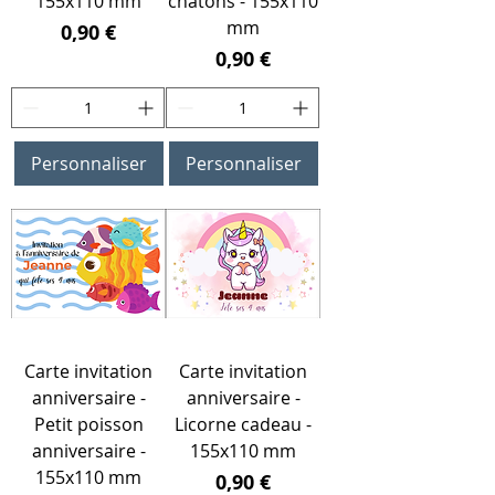
155x110 mm
chatons - 155x110
mm
Prix
0,90 €
Prix
0,90 €
Personnaliser
Personnaliser
Carte invitation
Carte invitation
anniversaire -
anniversaire -
Petit poisson
Licorne cadeau -
anniversaire -
155x110 mm
155x110 mm
Prix
0,90 €