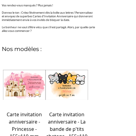
Vos rendez-vous manqués ? Plus jamais !
​Donnez le ton : Créez l'événement dès la boîte aux lettres ! Personnalisez
et envoyez de superbes Cartes d’Invitation Anniversaire qui donneront
immédiatement envie à vos invités de bloquer la date.
Le bonheur ne vaut d'être vécu que s'il est partagé. Alors, par quelle carte
allez-vous commencer ?
Nos modèles :
Carte invitation
Carte invitation
anniversaire -
anniversaire - La
Princesse -
bande de p'tits