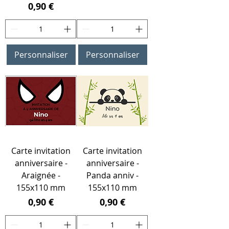
Prix
0,90 €
Personnaliser
Personnaliser
Carte invitation
Carte invitation
anniversaire -
anniversaire -
Araignée -
Panda anniv -
155x110 mm
155x110 mm
Prix
Prix
0,90 €
0,90 €