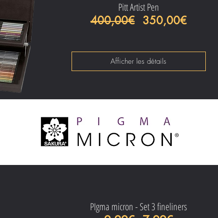
Pitt Artist Pen
Prix original
Prix p
400,00€
350,00€
Afficher les détails
PIgma micron - Set 3 fineliners