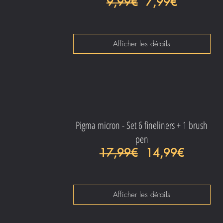
Prix original
Prix prom
9,99€
7,99€
Afficher les détails
Pigma micron - Set 6 fineliners + 1 brush
pen
Prix original
Prix pro
17,99€
14,99€
Afficher les détails