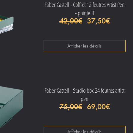
Faber Castell - Coffret 12 feutres Artist Pen
- pointe B
Prix original
Prix pro
42,00€
37,50€
Afficher les détails
Faber Castell - Studio box 24 feutres artist
pen
Prix original
Prix pro
75,00€
69,00€
Afficher les détails