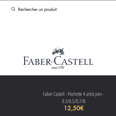
ARTOUCHES
BEAUX-ARTS
ENCADREMENT
SERVICES
COFFRET FEUTRE
Faber Castell - Pochette 4 artist pen -
0.3/0.5/0.7/B
Prix
12,50€