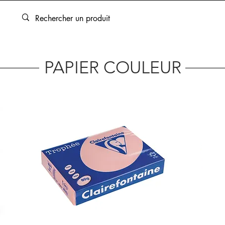
ARTOUCHES
BEAUX-ARTS
ENCADREMENT
SERVICES
PAPIER COULEUR
5
500 FEUILLES / 80gr