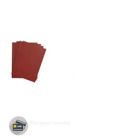
 FEUILLES / 270gr
Paiement sécurisé