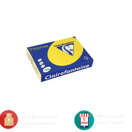
250 FEUILLES / 160gr
25
Meilleurs prix
Click & Collect 2H
toute l'année
Livraison gratuite