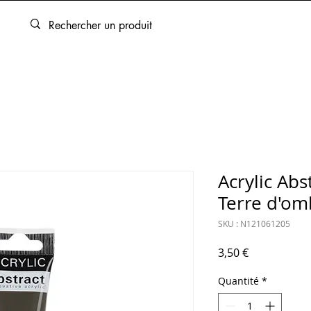
ARTOUCHES
BEAUX-ARTS
ENCADREMENT
SERVICES
Acrylic Abst
Terre d'om
SKU : N121061205
Prix
3,50 €
Quantité
*