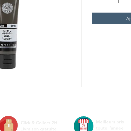
Aj
Meilleurs prix
Click & Collect 2H
toute l'année
Livraison gratuite