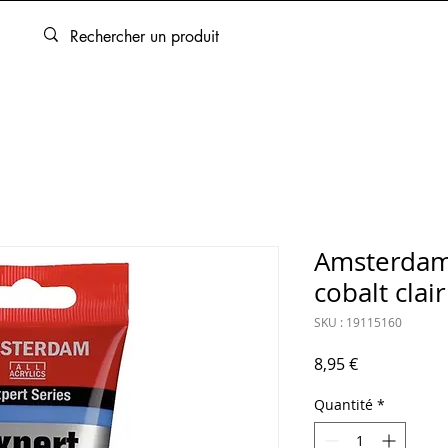
ARTOUCHES
BEAUX-ARTS
ENCADREMENT
SERVICES
Amsterdam
cobalt clai
SKU : 19115160
Prix
8,95 €
Quantité
*