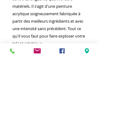
matériels. Il s'agit d'une peinture
acrylique soigneusement fabriquée à
partir des meilleurs ingrédients et avec
une intensité sans précédent. Tout ce
qu'il vous faut pour faire exploser votre
talent artistique.
Meilleurs prix
Click & Collect 2H
Paiement sécurisé
Service client
toute l'année
Livraison gratuite
Votre magasin est membre de :
&
Suivez-nous !