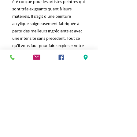
été conçue pour les artistes peintres qui
sont très exigeants quant à leurs
matériels. Il s'agit d'une peinture
acrylique soigneusement fabriquée à
partir des meilleurs ingrédients et avec
une intensité sans précédent. Tout ce
qu'il vous faut pour faire exploser votre
talent artistique.
Meilleurs prix
Click & Collect 2H
Paiement sécurisé
Service client
toute l'année
Livraison gratuite
Votre magasin est membre de :
&