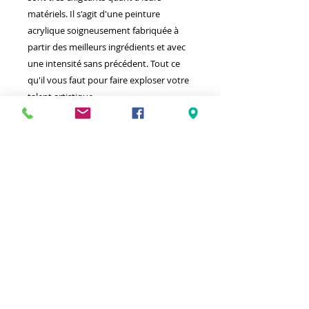
matériels. Il s'agit d'une peinture
acrylique soigneusement fabriquée à
partir des meilleurs ingrédients et avec
une intensité sans précédent. Tout ce
qu'il vous faut pour faire exploser votre
talent artistique.
Meilleurs prix
Click & Collect 2H
Paiement sécurisé
Service client
toute l'année
Livraison gratuite
Votre magasin est membre de :
&
Suivez-nous !