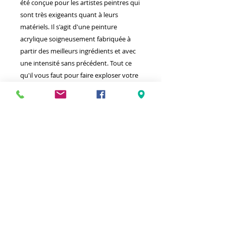
été conçue pour les artistes peintres qui
sont très exigeants quant à leurs
matériels. Il s'agit d'une peinture
acrylique soigneusement fabriquée à
partir des meilleurs ingrédients et avec
une intensité sans précédent. Tout ce
qu'il vous faut pour faire exploser votre
talent artistique.
Meilleurs prix
Click & Collect 2H
Paiement sécurisé
Service client
toute l'année
Livraison gratuite
Votre magasin est membre de :
&