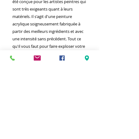
été conçue pour les artistes peintres qui
sont très exigeants quant à leurs
matériels. Il s'agit d'une peinture
acrylique soigneusement fabriquée à
partir des meilleurs ingrédients et avec
une intensité sans précédent. Tout ce
qu'il vous faut pour faire exploser votre
talent artistique.
Meilleurs prix
Click & Collect 2H
Paiement sécurisé
Service client
toute l'année
Livraison gratuite
Votre magasin est membre de :
&