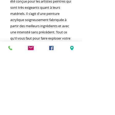
été conçue pour les artistes peintres qui
sont très exigeants quant à leurs
matériels. Il s'agit d'une peinture
acrylique soigneusement fabriquée à
partir des meilleurs ingrédients et avec
une intensité sans précédent. Tout ce
qu'il vous faut pour faire exploser votre
talent artistique.
Meilleurs prix
Click & Collect 2H
Paiement sécurisé
Service client
toute l'année
Livraison gratuite
Votre magasin est membre de :
&