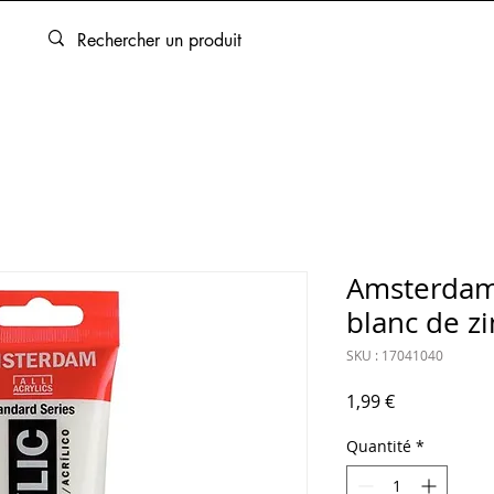
ARTOUCHES
BEAUX-ARTS
ENCADREMENT
SERVICES
Amsterdam
blanc de z
SKU : 17041040
Prix
1,99 €
Quantité
*