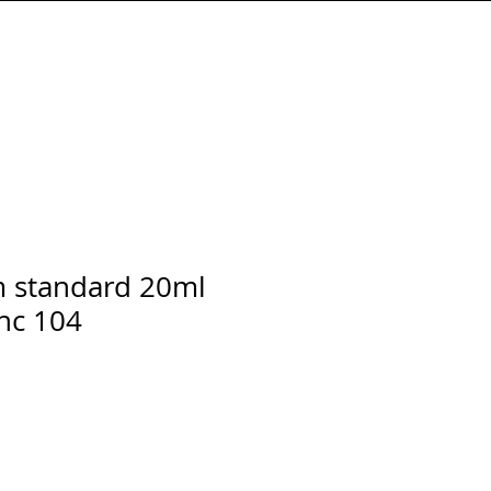
Connexion
 standard 20ml
inc 104