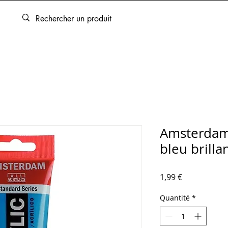
ARTOUCHES
BEAUX-ARTS
ENCADREMENT
SERVICES
Amsterdam
bleu brilla
Prix
1,99 €
Quantité
*