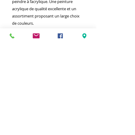
peindre à l’acrylique. Une peinture
acrylique de qualité excellente et un
assortiment proposant un large choix
de couleurs.
Meilleurs prix
Click & Collect 2H
Paiement sécurisé
Service client
toute l'année
Livraison gratuite
Votre magasin est membre de :
&
Suivez-nous !