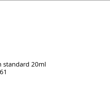
Connexion
 standard 20ml
361